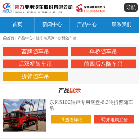
导航
首页
新闻中心
产品中心
联系我们
首页
产品中心
随车吊系列
折臂随车吊
蓝牌随车吊
单桥随车吊
后双桥随车吊
前四后八随车吊
折臂随车吊
产品
展示
东风5100轴距专用底盘-6.3吨折臂随车
吊
查看详细
来电询底价