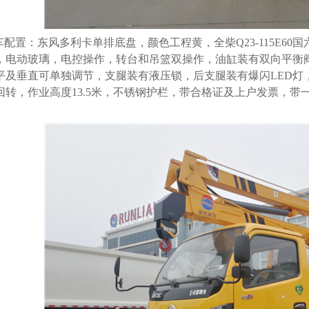
车配置：东风多利卡单排底盘，颜色工程黄，全柴Q23-115E60
，电动玻璃，电控操作，转台和吊篮双操作，油缸装有双向平衡
平及垂直可单独调节，支腿装有液压锁，后支腿装有爆闪LED灯，
回转，作业高度13.5米，不锈钢护栏，带合格证及上户发票，