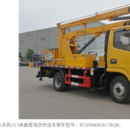
东风13.5米曲臂高空作业车整车型号：SCS5040JGK13EQ6。