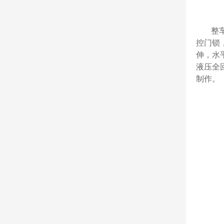
整
控门锁
伸，水
液压全
制作。